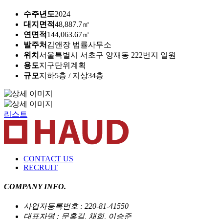
수주년도
2024
대지면적
48,887.7㎡
연면적
144,063.67㎡
발주처
김앤장 법률사무소
위치
서울특별시 서초구 양재동 222번지 일원
용도
지구단위계획
규모
지하5층 / 지상34층
리스트
CONTACT US
RECRUIT
COMPANY INFO.
사업자등록번호 : 220-81-41550
대표자명 : 문홍길, 채희, 이승준