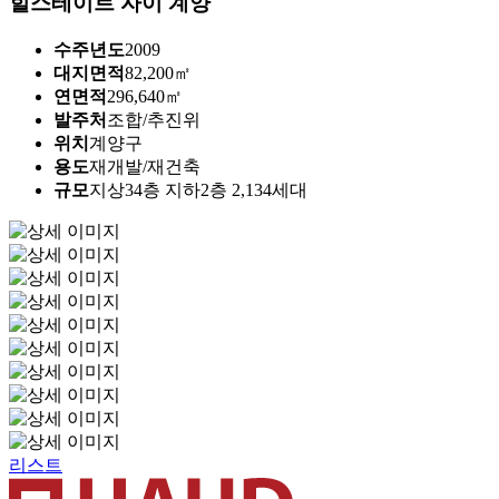
힐스테이트 자이 계양
수주년도
2009
대지면적
82,200㎡
연면적
296,640㎡
발주처
조합/추진위
위치
계양구
용도
재개발/재건축
규모
지상34층 지하2층 2,134세대
리스트